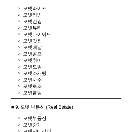
모넷라이프
모넷리빙
모넷건강
모넷뷰티
모넷다이어트
모넷맛집
모넷배달
모넷골프
모넷취미
모넷모임
모넷소개팅
모넷사주
모넷로또
모넷홀덤
■ 9. 모넷 부동산 (Real Estate)
모넷부동산
모넷중개
모넷인테리어