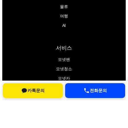
물류
여행
AI
서비스
모넷밴
모넷청소
모넷카
모넷렌트카
카톡문의
전화문의
페이지
우리동네최저가
최저가마케팅