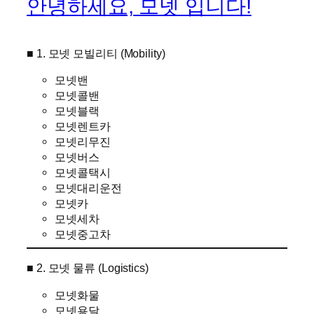
안녕하세요, 모넷 입니다!
■ 1. 모넷 모빌리티 (Mobility)
모넷밴
모넷콜밴
모넷블랙
모넷렌트카
모넷리무진
모넷버스
모넷콜택시
모넷대리운전
모넷카
모넷세차
모넷중고차
■ 2. 모넷 물류 (Logistics)
모넷화물
모넷용달