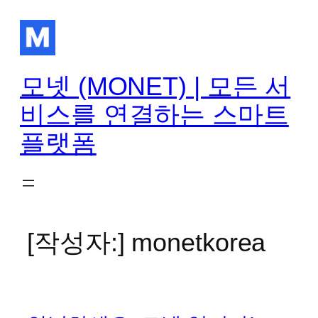
콘
텐
츠
로
모넷 (MONET) | 모든 서
바
로
비스를 연결하는 스마트
가
플랫폼
기
[작성자:]
monetkorea