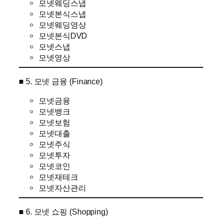
모넷웨딩스냅
모넷본식스냅
모넷웨딩영상
모넷본식DVD
모넷스냅
모넷영상
■ 5. 모넷 금융 (Finance)
모넷금융
모넷뱅크
모넷보험
모넷대출
모넷주식
모넷투자
모넷코인
모넷재테크
모넷자산관리
■ 6. 모넷 쇼핑 (Shopping)